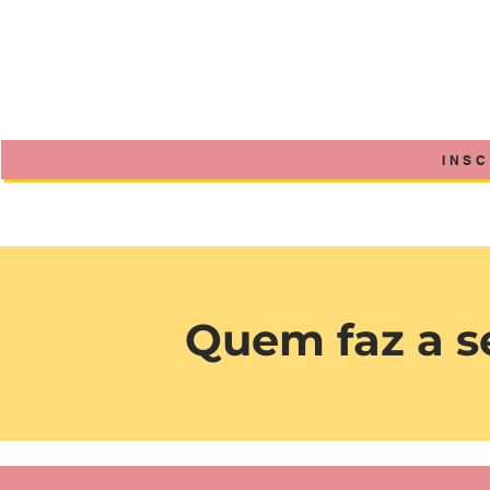
INSC
Quem faz a s