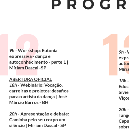
PROG
12
1
9h
- Workshop: Eutonia
9h -
W
expressiva - dança e
expre
autoconhecimento - parte 1 |
auto
Míriam Dascal -SP
Míri
ABERTURA OFICIAL
18h -
18h
- Webinário: Vocação,
Educ
carreiras e projetos: desafios
Sivi
para o artista da dança | José
Viço
Márcio Barros - BH
20h -
20h
- Apresentação e debate:
Tang
Caminha pelo seu corpo um
Capu
silêncio | Miriam Dascal - SP
sobre