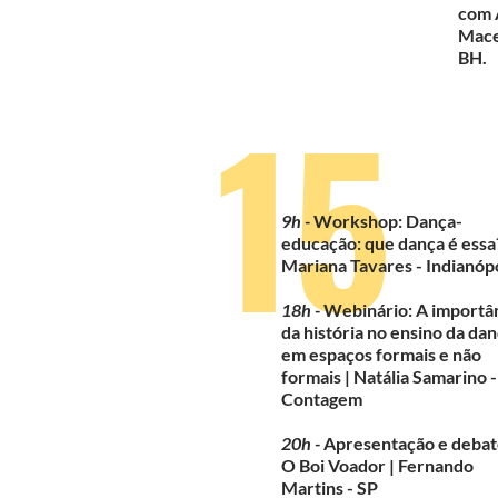
com A
Mace
BH.
15
9h -
Workshop: Dança-
educação: que dança é essa?
Mariana Tavares - Indianópo
18h -
Webinário: A importâ
da história no ensino da da
em espaços formais e não
formais | Natália Samarino -
Contagem
20h -
Apresentação e debat
O Boi Voador | Fernando
Martins - SP